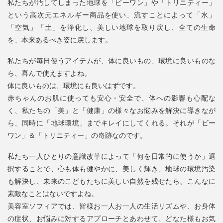
私たちが汚してしまった地球を「ビーワン」や「トリニティー」
という高次元エネルギー商品を使い、流すことによって「水」
「空気」「土」を浄化し、美しい地球を取り戻し、全ての生命
を、本来あるべき姿に戻します。
私たちが毎日使うアイテムが、体に良いもの、環境に良いものな
ら、喜んで使えますよね。
体に良いものは、環境にも良いはずです。
赤ちゃんのお肌に使っても安心・安全で、体への影響も心配な
く、私たちの「美」と「健康」の様々なお悩みを解決に導きなが
ら、同時に「地球環境」までキレイにしてくれる。それが「ビー
ワン」＆「トリニティー」の奇跡なのです。
私たち一人ひとりの意識改革によって「何を日常的に使うか」選
択することで、心も体も健やかに、美しく輝き、地球の環境汚染
も解決し、未来のこどもたちに美しい自然を残せたら、こんなに
素敵なことはないですよね。
美容室ソフィアでは、皆様お一人お一人の生活リズムや、お身体
の症状、お悩みに対するアプローチとあわせて、どなた様もお気